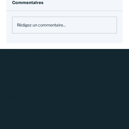
Commentaires
Rédigez un commentaire...
Pneus usagés : pourquoi privilégier
la réparation et le réemploi au
Emplacement
147 route du Moulin
recyclage ?
31600, Lamasquère, France
+33 9 87 75 81 20
contact@dr-rubber.fr
Dr.Rubber
© 2035 par Ekodrive.
Politiques