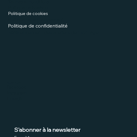
Termes et conditions
Politique de livraison
Politique de cookies
Politique de remboursement
Politique de confidentialité
Référencement des ateliers de montage
Réseaux Sociaux
Facebook
Instagram
Linkedin
S'abonner à la newsletter