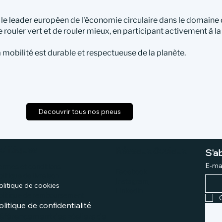
le leader européen de l'économie circulaire dans le domaine
e rouler vert et de rouler mieux, en participant activement à l
 mobilité est durable et respectueuse de la planète.
Decouvrir tous nos pneus
olitiques
Réseaux Sociaux
S'a
E-mai
ermes et conditions
Facebook
olitique de livraison
Instagram
olitique de cookies
Linkedin
olitique de remboursement
olitique de confidentialité
éférencement des ateliers de