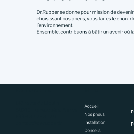
Dr.Rubber se donne pour mission de devenir 
choisissant nos pneus, vous faites le choix d
l’environnement.
Ensemble, contribuons à bâtir un avenir où la
Emplacement
Menu
P
T
147 route du Moulin
Accueil
P
31600, Lamasquère, France
P
Nos pneus
+33 9 87 75 81 20
P
Installation
contact@dr-rubber.fr
P
Conseils
R