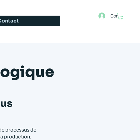
Connexion
Contact
logique
lus
 de processus de
sa production.