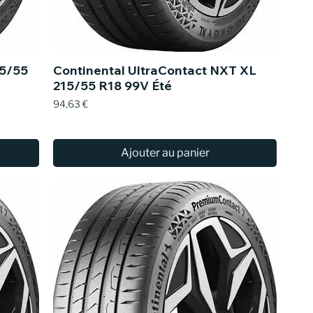
15/55
Continental UltraContact NXT XL
215/55 R18 99V Été
Prix
94,63 €
Ajouter au panier