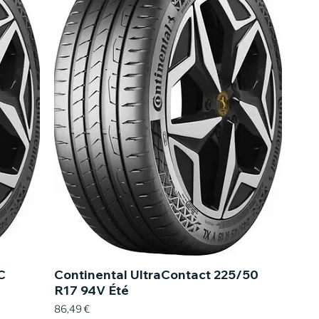
C
Continental UltraContact 225/50
R17 94V Été
Prix
86,49 €