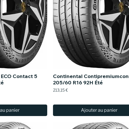
i ECO Contact 5
Continental Contipremiumcon
té
205/60 R16 92H Été
Prix
213,15 €
 au panier
Ajouter au panier