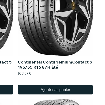
tact 5
Continental ContiPremiumContact 5
195/55 R16 87H Été
Prix
103,67 €
Ajouter au panier