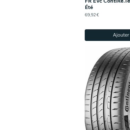
FR EVc ContiRe.T
Été
Prix
69,92 €
Ajouter