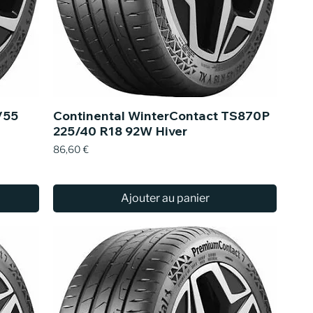
/55
Continental WinterContact TS870P
225/40 R18 92W Hiver
Prix
86,60 €
Ajouter au panier