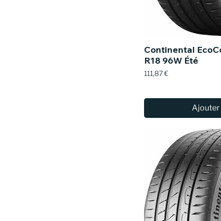
Continental EcoC
R18 96W Été
Prix
111,87 €
Ajouter