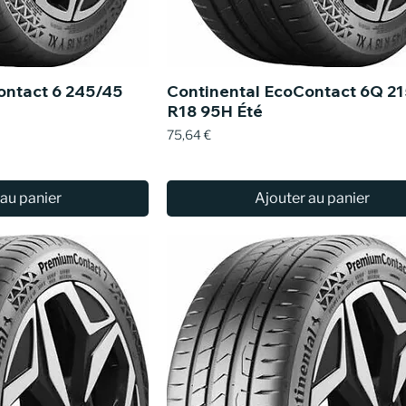
ontact 6 245/45
Continental EcoContact 6Q 2
R18 95H Été
Prix
75,64 €
 au panier
Ajouter au panier