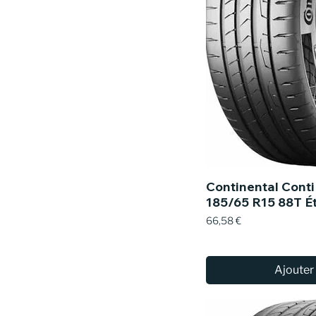
Continental Cont
185/65 R15 88T É
Prix
66,58 €
Ajouter