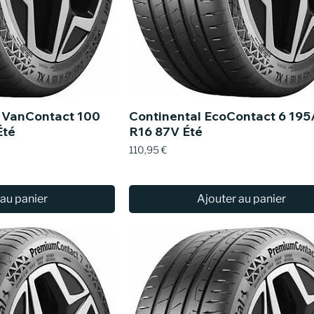
i VanContact 100
Continental EcoContact 6 195
Été
R16 87V Été
Prix
110,95 €
 au panier
Ajouter au panier