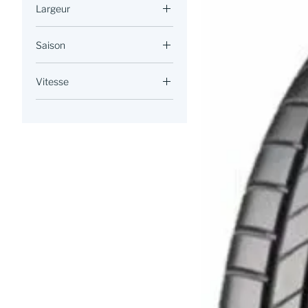
Largeur
205
Saison
Été
Vitesse
V