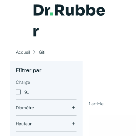
Dr
.
Rubbe
r
Accueil
Giti
Filtrer par
Charge
91
1 article
Diamètre
R16
Hauteur
55