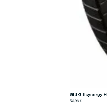
Giti Gitisynergy 
Prix
56,99 €