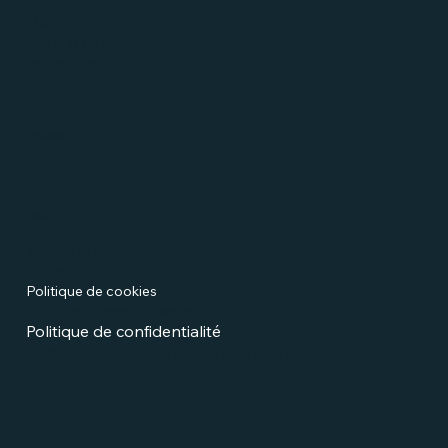
31600, Lamasquère, France
+33 9 87 75 81 20
contact@dr-rubber.fr
Dr.Rubber
© 2035 par Ekodrive.
Politiques
Termes et conditions
Politique de livraison
Politique de cookies
Politique de remboursement
Politique de confidentialité
Référencement des ateliers de montage