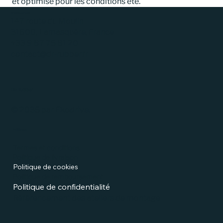
et optimisé pour les conditions été.
Emplacement
147 route du Moulin
31600, Lamasquère, France
+33 9 87 75 81 20
contact@dr-rubber.fr
Dr.Rubber
© 2035 par Ekodrive.
Politiques
Termes et conditions
Politique de livraison
Politique de cookies
Politique de remboursement
Politique de confidentialité
Référencement des ateliers de montage