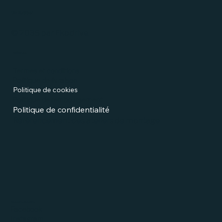
Dr.Rubber
© 2035 par Ekodrive.
Politiques
Termes et conditions
Politique de livraison
Politique de cookies
Politique de remboursement
Politique de confidentialité
Référencement des ateliers de montage
Réseaux Sociaux
Facebook
Instagram