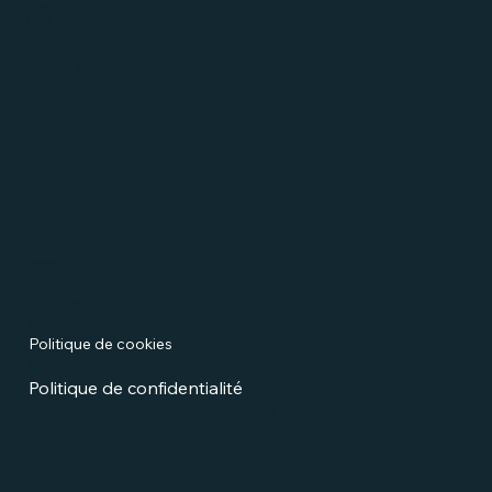
Emplacement
147 route du Moulin
31600, Lamasquère, France
+33 9 87 75 81 20
contact@dr-rubber.fr
Dr.Rubber
© 2035 par Ekodrive.
Politiques
Termes et conditions
Politique de livraison
Politique de cookies
Politique de remboursement
Politique de confidentialité
Référencement des ateliers de montage