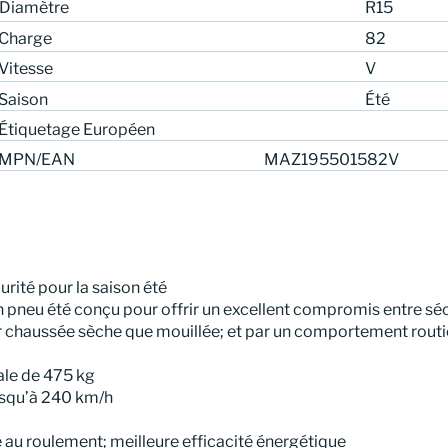
Diamètre
R15
Charge
82
Vitesse
V
Saison
Été
Étiquetage Européen
MPN/EAN
MAZ195501582V
ité pour la saison été
neu été conçu pour offrir un excellent compromis entre sécuri
sur chaussée sèche que mouillée; et par un comportement routi
ale de 475 kg
jusqu’à 240 km/h
e au roulement; meilleure efficacité énergétique