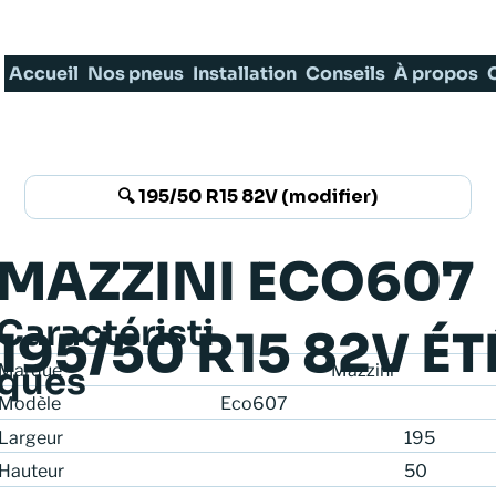
Accueil
Nos pneus
Installation
Conseils
À propos
🔍 195/50 R15 82V (modifier)
MAZZINI ECO607
Caractéristi
195/50 R15 82V ÉT
ques
Marque
Mazzini
Modèle
Eco607
Largeur
195
50
Hauteur