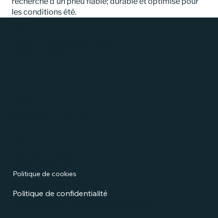
recherche d’un pneu fiable; durable et optimisé pour
les conditions été.
Emplacement
147 route du Moulin
31600, Lamasquère, France
+33 9 87 75 81 20
contact@dr-rubber.fr
Dr.Rubber
© 2035 par Ekodrive.
Politiques
Termes et conditions
Politique de livraison
Politique de cookies
Politique de remboursement
Politique de confidentialité
Référencement des ateliers de montage